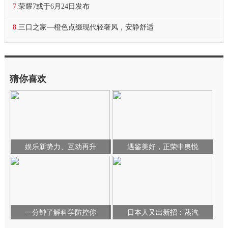
7.
荣耀7或于6月24日发布
8.
三口之家—橙色点缀现代轻奢风，安静舒适
猜你喜欢
娱乐新势力、互动再升
遇鉴美好，正荣中奥悦
一分钟了解科学防控你
日本人又出新招：蒸汽