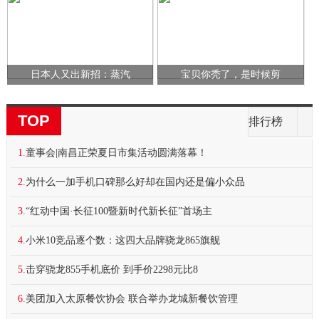
日本人又出新招：蒸汽
宝贝你秃了，是时候剪
TOP
排行榜
1.
童事会|南昌正荣夏日市集活动圆满落幕！
2.
为什么一加手机口碑那么好却在国内还是偏小众品
3.
“红动中国·长征100暨新时代新长征”首场主
4.
小米10竞品逐个数：这四大品牌骁龙865旗舰
5.
击穿骁龙855手机底价 到手价2298元比8
6.
美团加入太原餐饮协会 联合举办龙城新餐饮管理