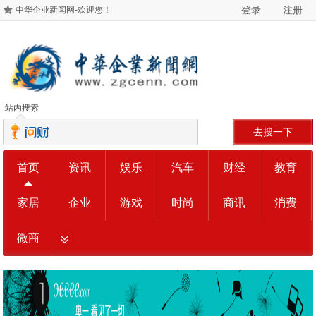
登录
注册
中华企业新闻网-欢迎您！
站内搜索
去搜一下
首页
资讯
娱乐
汽车
财经
教育
家居
企业
游戏
时尚
商讯
消费
微商