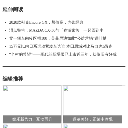
延伸阅读
2020款别克Encore GX，颜值高，内饰经典
泪点警告，MAZDA CX-30与「春游家族」一起回到小
卖一辆车向疫区捐100，英菲尼迪如此“公益营销”遭吐槽
15万元以内日系运动紧凑车选谁 本田思域对比马自达3昂克
“全村的希望”——现代菲斯塔虽已上市近三年，却依旧有好成
编辑推荐
娱乐新势力、互动再升
遇鉴美好，正荣中奥悦