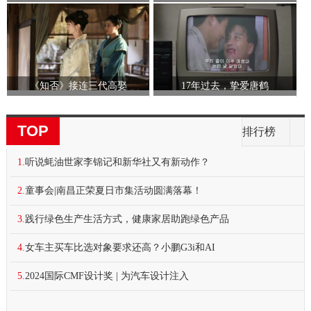
《知否》接连三代高娶
17年过去，挚爱唐鹤
TOP
排行榜
1.
听说蚝油世家李锦记和新华社又有新动作？
2.
童事会|南昌正荣夏日市集活动圆满落幕！
3.
践行绿色生产生活方式，健康家居助跑绿色产品
4.
女车主买车比选对象要求还高？小鹏G3i和AI
5.
2024国际CMF设计奖 | 为汽车设计注入