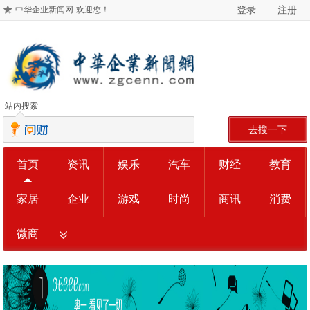
登录
注册
中华企业新闻网-欢迎您！
站内搜索
去搜一下
首页
资讯
娱乐
汽车
财经
教育
家居
企业
游戏
时尚
商讯
消费
微商