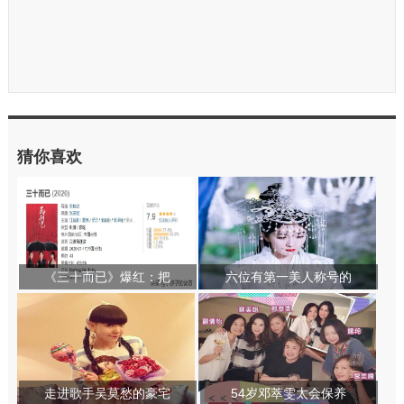
猜你喜欢
《三十而已》爆红：把
六位有第一美人称号的
走进歌手吴莫愁的豪宅
54岁邓萃雯太会保养