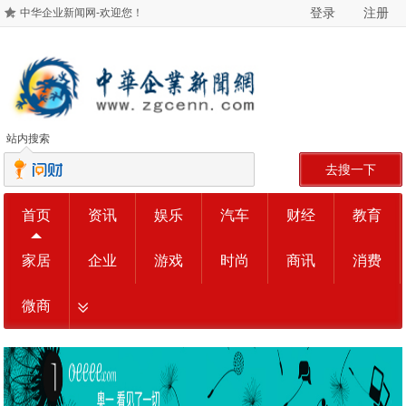
登录
注册
中华企业新闻网-欢迎您！
站内搜索
去搜一下
首页
资讯
娱乐
汽车
财经
教育
家居
企业
游戏
时尚
商讯
消费
微商