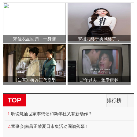
宋佳衣品回归，一身慵
宋祖儿终于换风格了，
《知否》接连三代高娶
17年过去，挚爱唐鹤
TOP
排行榜
1.
听说蚝油世家李锦记和新华社又有新动作？
2.
童事会|南昌正荣夏日市集活动圆满落幕！