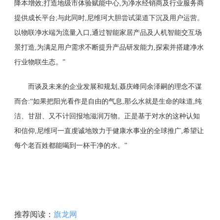
降本增效;打造地级市体验赋能中心,为净水经销商及行业服务商
提供成长平台;与此同时,尼维珂大胆尝试渠道下沉及用户运营。
以物联净水端为流量入口,通过智能家居产品及人机智能交互场
景打造,为满足用户需求不断提升产品研发能力,探索并搭建净水
行业物联生态。”
而谈及未来的企业发展和规划,聂庆峰同余泽嗣的理念不谋
而合:“如果把阳光看作是自由的气息,那么水就是生命的味道,纯
洁、甘甜、又不计回报地滋润万物。正是基于对水的这种认知
和信仰,尼维珂一直虔诚地致力于健康水事业的全球推广,希望让
每个老百姓都能喝到一杯干净的水。”
推荐阅读：
旗龙网