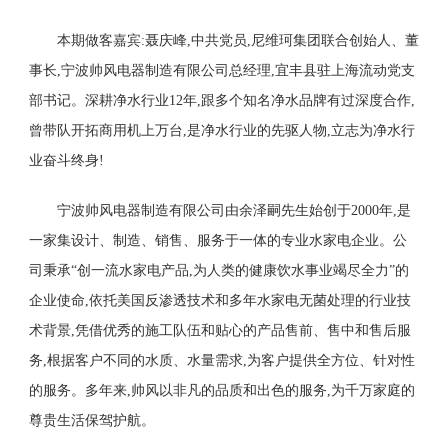
本期做客嘉宾:聂庆峰,中共党员,尼维珂集团联合创始人、董
事长,宁波帅风电器制造有限公司总经理,宜丰县驻上海流动党支
部书记。深耕净水行业12年,跟多个知名净水品牌有过深度合作,
曾带队开拓商用机上万台,是净水行业的先驱人物,立志为净水行
业奋斗终身!
宁波帅风电器制造有限公司由余泽嗣先生始创于2000年,是
一家集设计、制造、销售、服务于一体的专业水家电企业。公
司秉承“创一流水家电产品,为人类的健康饮水事业竭尽全力”的
企业使命,依托美国反渗透技术和多年水家电无菌处理的行业技
术背景,凭借优秀的施工队伍和贴心的产品售前、售中和售后服
务,根据客户不同的水质、水量需求,为客户提供全方位、针对性
的服务。多年来,帅风以非凡的品质和出色的服务,为千万家庭的
尊贵生活保驾护航。