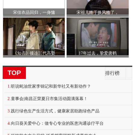
宋佳衣品回归，一身慵
宋祖儿终于换风格了，
《知否》接连三代高娶
17年过去，挚爱唐鹤
TOP
排行榜
1.
听说蚝油世家李锦记和新华社又有新动作？
2.
童事会|南昌正荣夏日市集活动圆满落幕！
3.
践行绿色生产生活方式，健康家居助跑绿色产品
4.
向日葵关爱中心：做专心专业的医患沟通诊疗平台