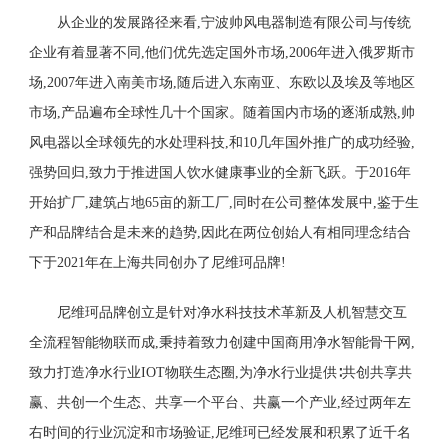
从企业的发展路径来看,宁波帅风电器制造有限公司与传统
企业有着显著不同,他们优先选定国外市场,2006年进入俄罗斯市
场,2007年进入南美市场,随后进入东南亚、东欧以及埃及等地区
市场,产品遍布全球性几十个国家。随着国内市场的逐渐成熟,帅
风电器以全球领先的水处理科技,和10几年国外推广的成功经验,
强势回归,致力于推进国人饮水健康事业的全新飞跃。于2016年
开始扩厂,建筑占地65亩的新工厂,同时在公司整体发展中,鉴于生
产和品牌结合是未来的趋势,因此在两位创始人有相同理念结合
下于2021年在上海共同创办了尼维珂品牌!
尼维珂品牌创立是针对净水科技技术革新及人机智慧交互
全流程智能物联而成,秉持着致力创建中国商用净水智能骨干网,
致力打造净水行业IOT物联生态圈,为净水行业提供∶共创共享共
赢、共创一个生态、共享一个平台、共赢一个产业,经过两年左
右时间的行业沉淀和市场验证,尼维珂已经发展和积累了近千名