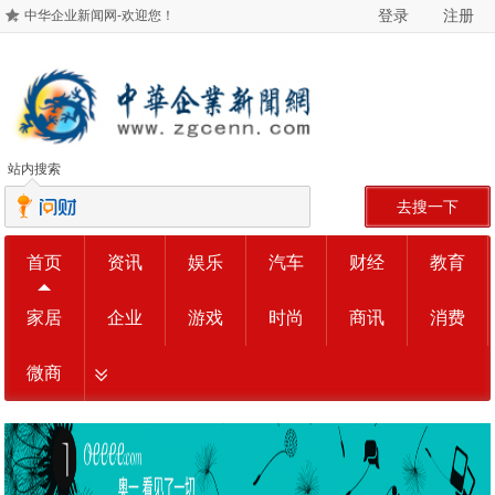
登录
注册
中华企业新闻网-欢迎您！
站内搜索
去搜一下
首页
资讯
娱乐
汽车
财经
教育
家居
企业
游戏
时尚
商讯
消费
微商