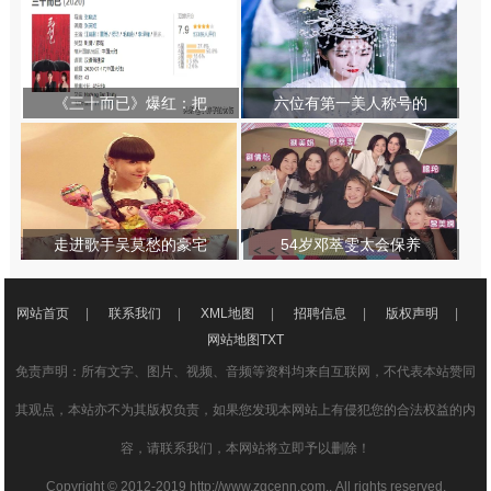
《三十而已》爆红：把
六位有第一美人称号的
走进歌手吴莫愁的豪宅
54岁邓萃雯太会保养
网站首页
|
联系我们
|
XML地图
|
招聘信息
|
版权声明
|
网站地图
TXT
免责声明：所有文字、图片、视频、音频等资料均来自互联网，不代表本站赞同
其观点，本站亦不为其版权负责，如果您发现本网站上有侵犯您的合法权益的内
容，请联系我们，本网站将立即予以删除！
Copyright © 2012-2019 http://www.zgcenn.com., All rights reserved.