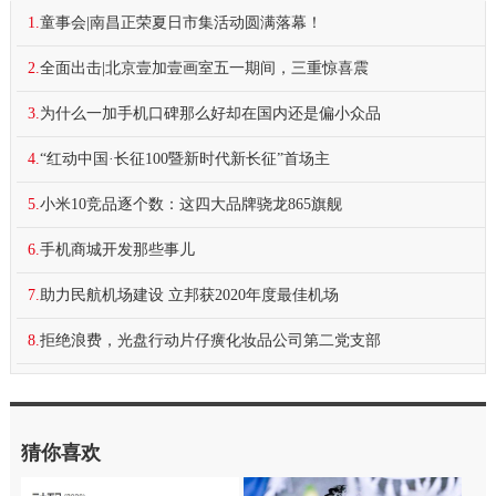
1.
童事会|南昌正荣夏日市集活动圆满落幕！
2.
全面出击|北京壹加壹画室五一期间，三重惊喜震
3.
为什么一加手机口碑那么好却在国内还是偏小众品
4.
“红动中国·长征100暨新时代新长征”首场主
5.
小米10竞品逐个数：这四大品牌骁龙865旗舰
6.
手机商城开发那些事儿
7.
助力民航机场建设 立邦获2020年度最佳机场
8.
拒绝浪费，光盘行动片仔癀化妆品公司第二党支部
猜你喜欢