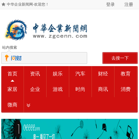
登录
注册
中华企业新闻网-欢迎您！
站内搜索
去搜一下
首页
资讯
娱乐
汽车
财经
教育
家居
企业
游戏
时尚
商讯
消费
微商