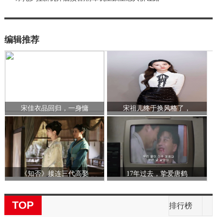
编辑推荐
宋佳衣品回归，一身慵
宋祖儿终于换风格了，
《知否》接连三代高娶
17年过去，挚爱唐鹤
TOP
排行榜