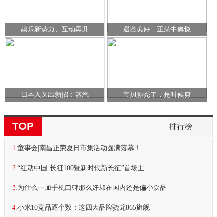
娱乐新势力、互动再升
遇鉴美好，正荣中奥悦
日本人又出新招：蒸汽
宝贝你秃了，是时候剪
TOP
排行榜
1.
童事会|南昌正荣夏日市集活动圆满落幕！
2.
“红动中国·长征100暨新时代新长征”首场主
3.
为什么一加手机口碑那么好却在国内还是偏小众品
4.
小米10竞品逐个数：这四大品牌骁龙865旗舰