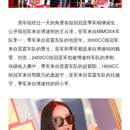
房车组经过一天的角逐各组别冠亚季军相继诞生，
公开组冠军来自博速特的王云泽，亚军来自MIMOSA车
队李一，季军来自雷霆车队的包贺年。3000CC组冠军
来自雷霆车队的曹元，亚军和季军都是来自博速特的魏
擘、刘浩，2400CC组冠亚军也被博速特车队的李刚、
张硕收入囊中，季军来自雷霆车队的赵紫阳，1800CC
组冠军来自鄂聚力的庞超宇，亚军来自雷霆车队的任越
宇，季军来自博速特的田小亨。