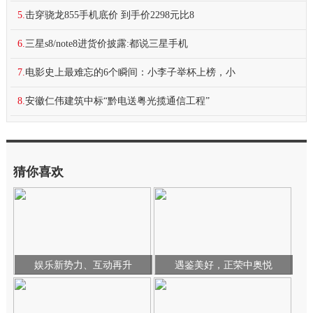
5.
击穿骁龙855手机底价 到手价2298元比8
6.
三星s8/note8进货价披露:都说三星手机
7.
电影史上最难忘的6个瞬间：小李子举杯上榜，小
8.
安徽仁伟建筑中标“黔电送粤光揽通信工程”
猜你喜欢
娱乐新势力、互动再升
遇鉴美好，正荣中奥悦