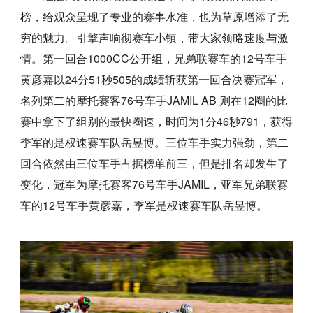
榜，给观众呈现了专业的赛事水准，也为草原增添了无
穷的魅力。引擎声响彻赛车小镇，带大家领略速度与激
情。第一回合1000CC公开组，兄弟联赛车的12号车手
黄彦嘉以24分51秒505的成绩斩获第一回合决赛冠军，
名列第二的摩托赛客76号车手JAMIL AB 则在12圈的比
赛中拿下了组别的最快圈速，时间为1分46秒791，获得
季军的是权速赛车队岳昱博。三位车手实力强劲，第二
回合依然由三位车手占据榜单前三，但是排名却发生了
变化，冠军为摩托赛客76号车手JAMIL，亚军兄弟联赛
车的12号车手黄彦嘉，季军是权速赛车队岳昱博。