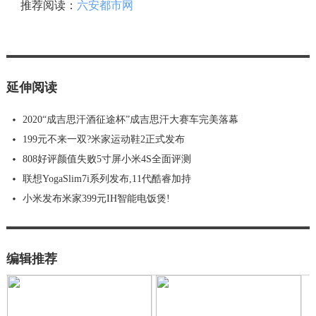
推荐阅读：
六安都市网
延伸阅读
2020“成吉思汗酒征途杯”成吉思汗大赛车完美落幕
199元不来一双?米家运动鞋2正式发布
808好评颜值失败5寸屏小米4S全面评测
联想YogaSlim7i系列发布,11代酷睿加持
小米发布米家399元IH智能电饭煲!
编辑推荐