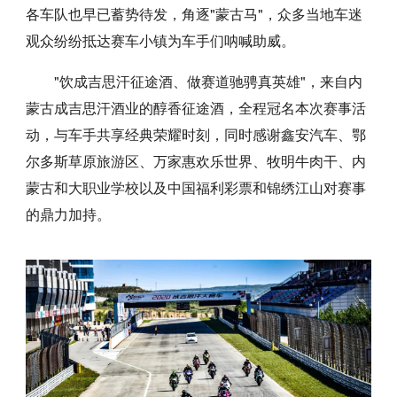
各车队也早已蓄势待发，角逐"蒙古马"，众多当地车迷
观众纷纷抵达赛车小镇为车手们呐喊助威。
"饮成吉思汗征途酒、做赛道驰骋真英雄"，来自内
蒙古成吉思汗酒业的醇香征途酒，全程冠名本次赛事活
动，与车手共享经典荣耀时刻，同时感谢鑫安汽车、鄂
尔多斯草原旅游区、万家惠欢乐世界、牧明牛肉干、内
蒙古和大职业学校以及中国福利彩票和锦绣江山对赛事
的鼎力加持。