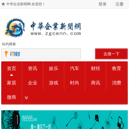
登录
注册
中华企业新闻网-欢迎您！
站内搜索
去搜一下
首页
资讯
娱乐
汽车
财经
教育
家居
企业
游戏
时尚
商讯
消费
微商