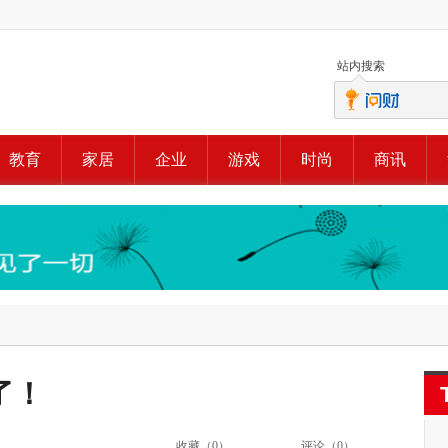
站内搜索
教育
家居
企业
游戏
时尚
商讯
了！
收藏（
0
）
评论（
0
）