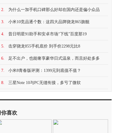
2.
为什么一加手机口碑那么好却在国内还是偏小众品
3.
小米10竞品逐个数：这四大品牌骁龙865旗舰
4.
昔日明星91助手和安卓市场“下线”百度那19
5.
击穿骁龙855手机底价 到手价2298元比8
6.
足不出户，也能奢享豪华日式温泉，而且好处多多
7.
小米8青春版评测：1399元到底值不值？
8.
三星Note 10与PC无缝衔接，多亏了微软
猜你喜欢