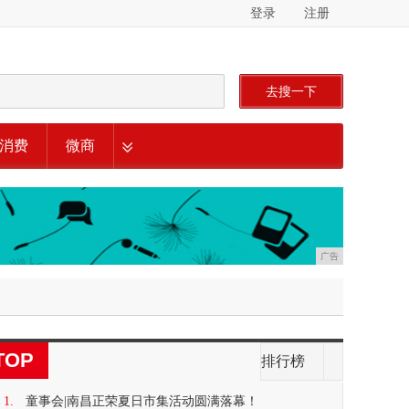
登录
注册
去搜一下
消费
微商
广告
TOP
排行榜
1.
童事会|南昌正荣夏日市集活动圆满落幕！