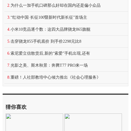
2.
为什么一加手机口碑那么好却在国内还是偏小众品
3.
“红动中国·长征100暨新时代新长征”首场主
4.
小米10竞品逐个数：这四大品牌骁龙865旗舰
5.
击穿骁龙855手机底价 到手价2298元比8
6.
索尼爱立信散货后,新的“索爱”手机出现,还有
7.
光影之美、斯木秋景：奔腾T77 PRO来一场
8.
重磅！人社部教培中心倾力推出《社会心理服务》
猜你喜欢