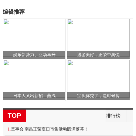
编辑推荐
娱乐新势力、互动再升
遇鉴美好，正荣中奥悦
日本人又出新招：蒸汽
宝贝你秃了，是时候剪
TOP
排行榜
1.
童事会|南昌正荣夏日市集活动圆满落幕！