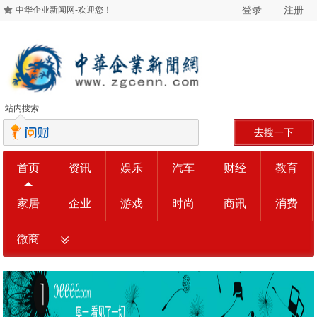
登录
注册
中华企业新闻网-欢迎您！
站内搜索
去搜一下
首页
资讯
娱乐
汽车
财经
教育
家居
企业
游戏
时尚
商讯
消费
微商