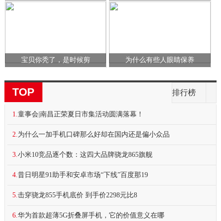
宝贝你秃了，是时候剪
为什么有些人眼睛保养
TOP
排行榜
1.
童事会|南昌正荣夏日市集活动圆满落幕！
2.
为什么一加手机口碑那么好却在国内还是偏小众品
3.
小米10竞品逐个数：这四大品牌骁龙865旗舰
4.
昔日明星91助手和安卓市场“下线”百度那19
5.
击穿骁龙855手机底价 到手价2298元比8
6.
华为首款超薄5G折叠屏手机，它的价值意义在哪