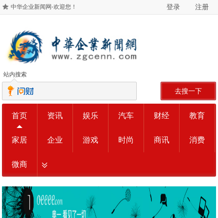
登录
注册
中华企业新闻网-欢迎您！
站内搜索
去搜一下
首页
资讯
娱乐
汽车
财经
教育
家居
企业
游戏
时尚
商讯
消费
微商