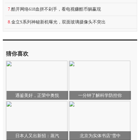
7.
酷开网络618血拼不剁手，看电视赚酷币躺赢现
8.
金立S系列神秘新机曝光，双面玻璃摄像头不突出
猜你喜欢
遇鉴美好，正荣中奥悦
一分钟了解科学防控你
日本人又出新招：蒸汽
北京为实体书店“雪中