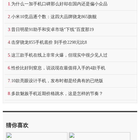
1.
为什么一加手机口碑那么好却在国内还是偏小众品
2.
小米10竞品逐个数：这四大品牌骁龙865旗舰
3.
昔日明星91助手和安卓市场“下线”百度那19
4.
击穿骁龙855手机底价 到手价2298元比8
5.
这三款手机在线上非常火爆，但现实中很少见人过
6.
性价比好到窒息，说说现在最值得入手的4款手机
7.
10款亮眼设计手机，发布时都是经典有的已绝版
8.
多款魅族手机近期价格跳水，这是怎样的节奏？
猜你喜欢