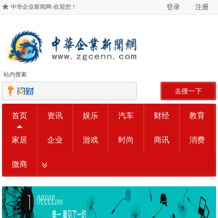
登录
注册
中华企业新闻网-欢迎您！
站内搜索
去搜一下
首页
资讯
娱乐
汽车
财经
教育
家居
企业
游戏
时尚
商讯
消费
微商