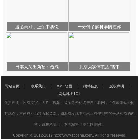
遇鉴美好，正荣中奥悦
一分钟了解科学防控你
日本人又出新招：蒸汽
北京为实体书店“雪中
网站首页
|
联系我们
|
XML地图
|
招聘信息
|
版权声明
|
网站地图
TXT
免责声明：所有文字、图片、视频、音频等资料均来自互联网，不代表本站赞同
其观点，本站亦不为其版权负责，如果您发现本网站上有侵犯您的合法权益的内
容，请联系我们，本网站将立即予以删除！
Copyright © 2012-2019 http://www.zgcenn.com., All rights reserved.