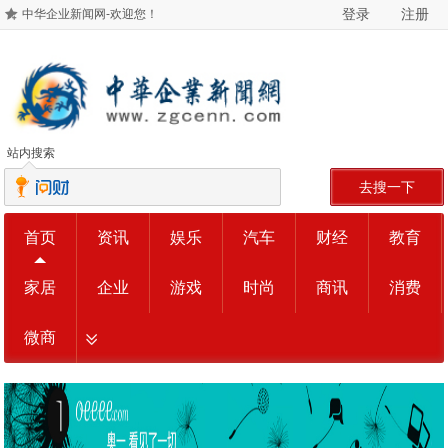
登录
注册
中华企业新闻网-欢迎您！
站内搜索
去搜一下
首页
资讯
娱乐
汽车
财经
教育
家居
企业
游戏
时尚
商讯
消费
微商