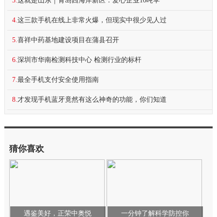
3.
这就是山东｜青岛西海岸新区：爱心企业10吨苹
4.
这三款手机在线上非常火爆，但现实中很少见人过
5.
喜祥中药基地建设项目在蒲县召开
6.
深圳市华南检测科技中心 检测行业的标杆
7.
最全手机支付安全使用指南
8.
才发现手机蓝牙竟然有这么神奇的功能，你们知道
猜你喜欢
遇鉴美好，正荣中奥悦
一分钟了解科学防控你