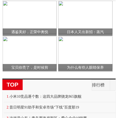
遇鉴美好，正荣中奥悦
日本人又出新招：蒸汽
宝贝你秃了，是时候剪
为什么有些人眼睛保养
TOP
排行榜
1.
小米10竞品逐个数：这四大品牌骁龙865旗舰
2.
昔日明星91助手和安卓市场“下线”百度那19