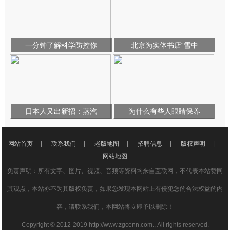
一分钟了解科学防控你
北京为实体书店“雪中
日本人又出新招：蒸汽
为什么有些人眼睛保养
网站首页
|
联系我们
|
老版地图
|
招聘信息
|
版权声明
|
网站地图
免责声明：所有文字、图片、视频、音频等资料均来自互联网，不代表本站赞同
其观点，本站亦不为其版权负责，如果您发现本网站上有侵犯您的合法权益的内
容，请联系我们，本网站将立即予以删除！
Copyright © 2012-2019 http://www.zgcenn.com., All rights reserved.