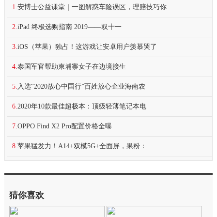
1.
安博士公益课堂｜一图解惑车险误区，理赔技巧你
2.
​iPad 终极选购指南 2019——双十一
3.
iOS（苹果）独占！这游戏让安卓用户羡慕哭了
4.
泰国军官帮助柬埔寨女子在边境接生
5.
入选“2020放心中国行”百姓放心企业海南农
6.
2020年10款最佳超极本：顶级轻薄笔记本电
7.
OPPO Find X2 Pro配置价格全曝
8.
苹果猛发力！A14+双模5G+全面屏，果粉：
猜你喜欢