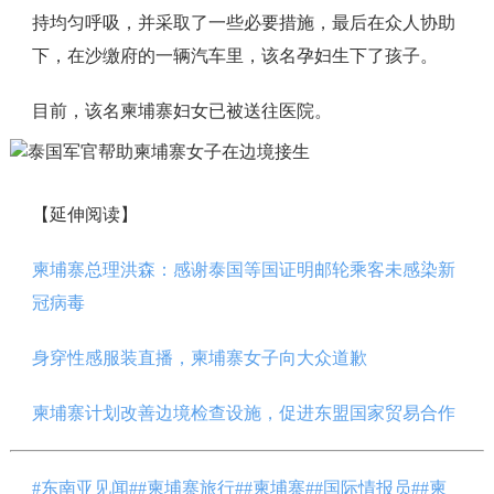
持均匀呼吸，并采取了一些必要措施，最后在众人协助
下，在沙缴府的一辆汽车里，该名孕妇生下了孩子。
目前，该名柬埔寨妇女已被送往医院。
【延伸阅读】
柬埔寨总理洪森：感谢泰国等国证明邮轮乘客未感染新
冠病毒
身穿性感服装直播，柬埔寨女子向大众道歉
柬埔寨计划改善边境检查设施，促进东盟国家贸易合作
#东南亚见闻#
#柬埔寨旅行#
#柬埔寨#
#国际情报员#
#柬