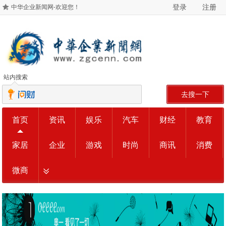
登录
注册
中华企业新闻网-欢迎您！
站内搜索
去搜一下
首页
资讯
娱乐
汽车
财经
教育
家居
企业
游戏
时尚
商讯
消费
微商