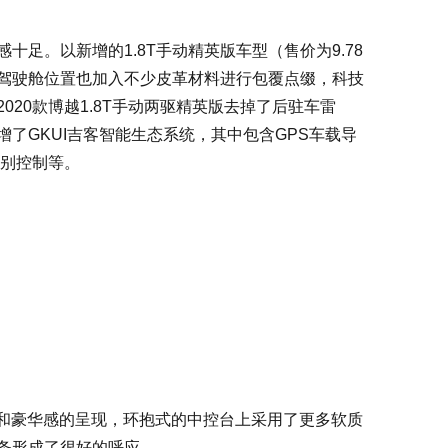
足。以新增的1.8T手动精英版车型（售价为9.78
驾驶舱位置也加入不少皮革材料进行包覆点缀，科技
20款博越1.8T手动两驱精英版去掉了后驻车雷
了GKUI吉客智能生态系统，其中包含GPS车载导
识别控制等。
提升和豪华感的呈现，环抱式的中控台上采用了更多软质
条形成了很好的呼应。