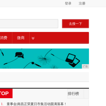
登录
注册
去搜一下
消费
微商
广告
TOP
排行榜
1.
童事会|南昌正荣夏日市集活动圆满落幕！