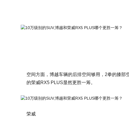
空间方面，博越车辆的后排空间够用，2拳的膝部空
的荣威RX5 PLUS显然更胜一筹。
荣威