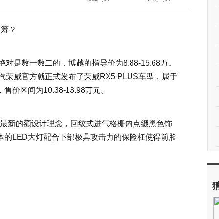
一筹？
是数一数二的，博越的指导价为8.88-15.68万。
荣威官方就正式发布了荣威RX5 PLUS车型，属于
区间为10.38-13.98万元。
族最新的额设计理念，回纹式进气格栅内点缀黑色饰
体的LED大灯配合下部极具攻击力的保险杠使得前脸