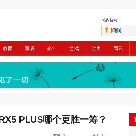
站内搜索
教育
家居
企业
游戏
时尚
商讯
RX5 PLUS哪个更胜一筹？
收藏（
0
）
评论（
0
）