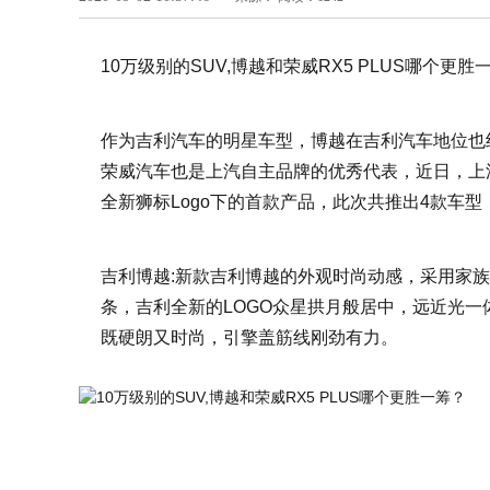
10万级别的SUV,博越和荣威RX5 PLUS哪个更胜
作为吉利汽车的明星车型，博越在吉利汽车地位也绝对
荣威汽车也是上汽自主品牌的优秀代表，近日，上汽
全新狮标Logo下的首款产品，此次共推出4款车型，售价
吉利博越:新款吉利博越的外观时尚动感，采用家
条，吉利全新的LOGO众星拱月般居中，远近光一
既硬朗又时尚，引擎盖筋线刚劲有力。