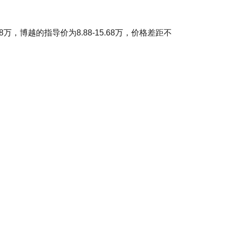
88万，博越的指导价为8.88-15.68万，价格差距不