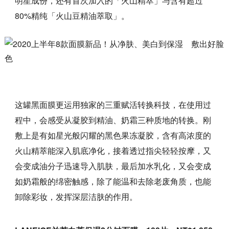
明星成份，还有首次加入的「火山精萃」与含有超过
80%精纯「火山豆精油萃取」。
这罐黑面膜更运用独家的三重赋活转换科技，在使用过
程中，会感受从凝胶到精油、奶霜三种质地的转换。刚
敷上是有如星光般闪耀的黑色果冻凝胶，含有高浓度的
火山精萃能深入肌底净化，接着透过指尖轻轻按摩，又
会变成油分子迅速导入肌肤，最后加水乳化，又会变成
如奶霜般的绵密触感，除了能温和去除老废角质，也能
卸除彩妆，发挥深层洁肤的作用。