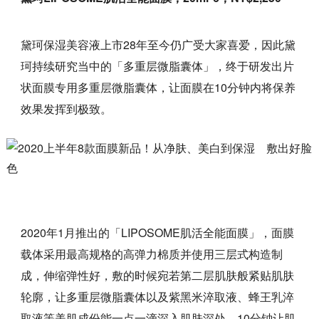
黛珂保湿美容液上市28年至今仍广受大家喜爱，因此黛
珂持续研究当中的「多重层微脂囊体」，终于研发出片
状面膜专用多重层微脂囊体，让面膜在10分钟内将保养
效果发挥到极致。
2020年1月推出的「LIPOSOME肌活全能面膜」，面膜
载体采用最高规格的高弹力棉质并使用三层式构造制
成，伸缩弹性好，敷的时候宛若第二层肌肤般紧贴肌肤
轮廓，让多重层微脂囊体以及紫黑米淬取液、蜂王乳淬
取液等美肌成份能一点一滴深入肌肤深处，10分钟让肌