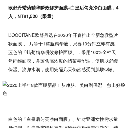
欧舒丹蜡菊精华瞬效修护面膜+白皇后匀亮净白面膜，4
入，NT$1,520（限量）
L’OCCITANE欧舒丹选在2020年开春推出全新急救型片
状面膜，1片等于1整瓶精华液，只要10分钟立即有感。
蓝色的「蜡菊精华瞬效修护面膜」，采用100%全棉天
然纤维面膜，并蕴含高浓度的蜡菊精华油，使肌肤舒缓
保湿、澎弹水润，使用完隔几天仍然感受到肌肤Q嫩。
白色的「白皇后匀亮净白面膜」、针对亚洲女性需求量
身订制，以崭新突破科技发掘绣线菊极佳美白功效，结