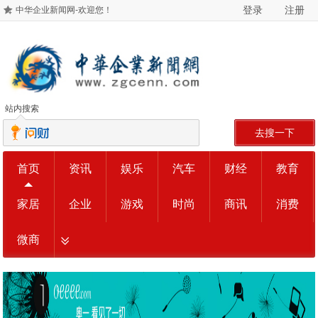
登录
注册
中华企业新闻网-欢迎您！
站内搜索
去搜一下
首页
资讯
娱乐
汽车
财经
教育
家居
企业
游戏
时尚
商讯
消费
微商