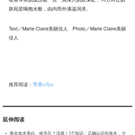
肤宛若喝饱水般，由内而外满溢润泽。
Text／Marie Claire美丽佳人 Photo／Marie Claire美丽
佳人
推荐阅读：
苹果x与xr
延伸阅读
靠化妆水美白、收毛孔？没戏！5个知识：正确认识化妆水，少