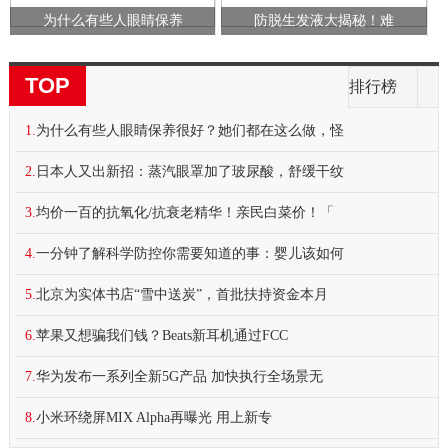
为什么有些人眼睛保养
防脱生发液大揭秘！难
TOP
排行榜
1.
为什么有些人眼睛保养很好？她们都在这么做，怪
2.
日本人又出新招：蒸汽眼罩加了玻尿酸，舒缓干纹
3.
均价一百的抗氧化/抗衰老精华！亲民白菜价！「
4.
一分钟了解科学防控你需要知道的事：婴儿该如何
5.
北京为实体书店“雪中送炭”，首批扶持资金本月
6.
苹果又想骗我们钱？Beats新耳机通过FCC
7.
华为发布一系列全新5G产品 加快执行全场景无
8.
小米环绕屏MIX Alpha再曝光 用上新专