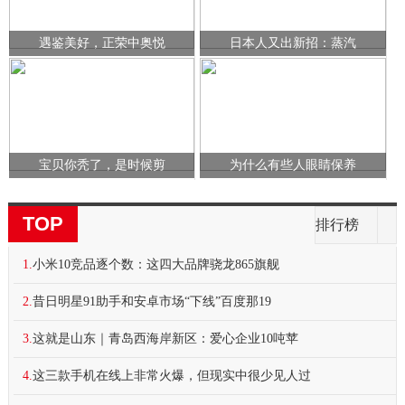
遇鉴美好，正荣中奥悦
日本人又出新招：蒸汽
宝贝你秃了，是时候剪
为什么有些人眼睛保养
TOP
排行榜
1.
小米10竞品逐个数：这四大品牌骁龙865旗舰
2.
昔日明星91助手和安卓市场“下线”百度那19
3.
这就是山东｜青岛西海岸新区：爱心企业10吨苹
4.
这三款手机在线上非常火爆，但现实中很少见人过