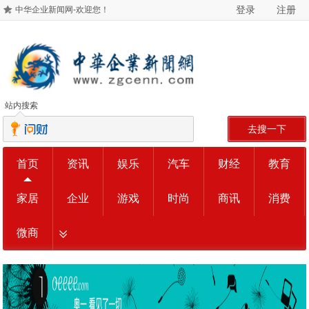
登录
注册
中华企业新闻网-欢迎您！
站内搜索
去搜一下
首页
资讯
娱乐
汽车
财经
教育
家居
企业
游戏
时尚
商讯
消费
微商